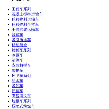
工程车系列
混凝土搅拌运输车
粉粒物料运输车
粉粒物料半挂车
干混砂浆运输车
背罐车
吸引压送车
移动筒仓
特种车系列
冷藏车
清障车
应急救援车
救护车
环卫车系列
洒水车
吸污车
扫路车
高压清洗车
垃圾车系列
压缩式垃圾车