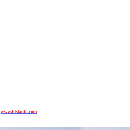
—
www.htslauto.com