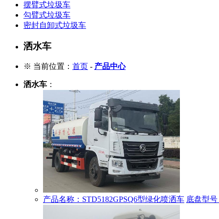
摆臂式垃圾车
勾臂式垃圾车
密封自卸式垃圾车
洒水车
※ 当前位置：
首页
-
产品中心
洒水车
：
产品名称：STD5182GPSQ6型绿化喷洒车
底盘型号：