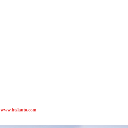
—
www.htslauto.com