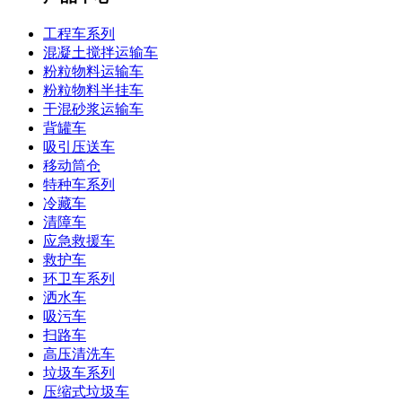
工程车系列
混凝土搅拌运输车
粉粒物料运输车
粉粒物料半挂车
干混砂浆运输车
背罐车
吸引压送车
移动筒仓
特种车系列
冷藏车
清障车
应急救援车
救护车
环卫车系列
洒水车
吸污车
扫路车
高压清洗车
垃圾车系列
压缩式垃圾车