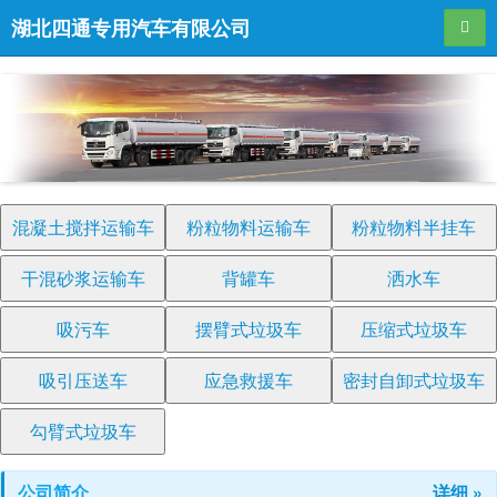
湖北四通专用汽车有限公司
导航
混凝土搅拌运输车
粉粒物料运输车
粉粒物料半挂车
干混砂浆运输车
背罐车
洒水车
吸污车
摆臂式垃圾车
压缩式垃圾车
吸引压送车
应急救援车
密封自卸式垃圾车
勾臂式垃圾车
公司简介
详细 »