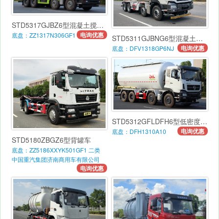
STD5317GJBZ6型混凝土搅拌运输车
电询优惠
底盘：ZZ1317N306GF1
STD5311GJBNG6型混凝土搅拌运输车
电询优惠
底盘：DFV1318GP6NJ
STD5312GFLDFH6型低密度粉粒物料运输车
电询优惠
底盘：DFH1310A10
STD5180ZBGZ6型背罐车
底盘：ZZ5186XXYK501GF1 二类
中国重汽集团济南商用车有限公司
电询优惠