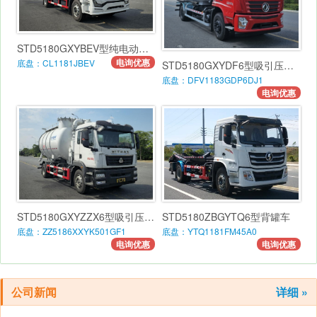
STD5180GXYBEV型纯电动吸引压送车
电询优惠
底盘：CL1181JBEV
STD5180GXYDF6型吸引压送车
底盘：DFV1183GDP6DJ1
电询优惠
STD5180GXYZZX6型吸引压送车
STD5180ZBGYTQ6型背罐车
底盘：ZZ5186XXYK501GF1
底盘：YTQ1181FM45A0
电询优惠
电询优惠
公司新闻
详细 »