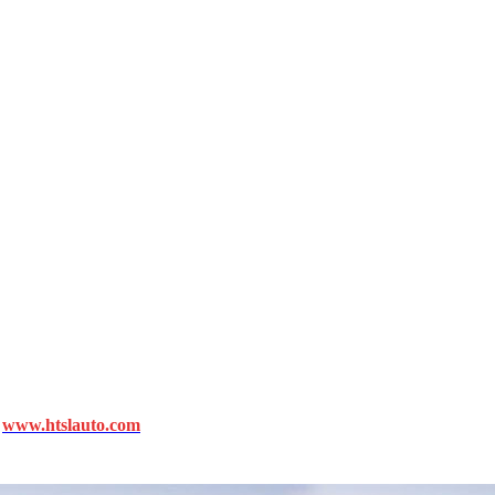
—
www.htslauto.com