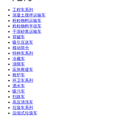
工程车系列
混凝土搅拌运输车
粉粒物料运输车
粉粒物料半挂车
干混砂浆运输车
背罐车
吸引压送车
移动筒仓
特种车系列
冷藏车
清障车
应急救援车
救护车
环卫车系列
洒水车
吸污车
扫路车
高压清洗车
垃圾车系列
压缩式垃圾车